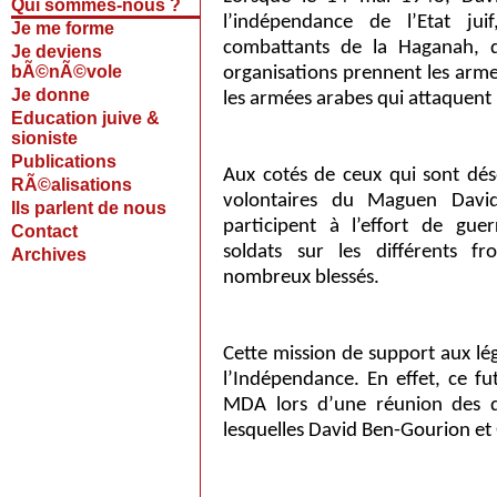
Qui sommes-nous ?
l’indépendance de l’Etat jui
Je me forme
combattants de la Haganah, d
Je deviens
bÃ©nÃ©vole
organisations prennent les arm
Je donne
les armées arabes qui attaquent 
Education juive &
sioniste
Publications
Aux cotés de ceux qui sont dés
RÃ©alisations
volontaires du Maguen David
Ils parlent de nous
participent à l’effort de gu
Contact
soldats sur les différents fr
Archives
nombreux blessés.
Cette mission de support aux lé
l’Indépendance. En effet, ce f
MDA lors d’une réunion des di
lesquelles David Ben-Gourion et