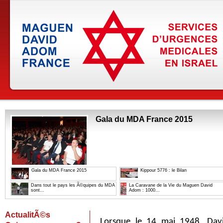
Gala du MDA France 2015
Gala du MDA France 2015
Kippour 5776 : le Bilan
Dans tout le pays les Ã©quipes du MDA
La Caravane de la Vie du Maguen David
sont...
Adom : 1000...
ActualitÃ©s
Lorsque le 14 mai 1948, Dav