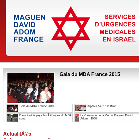
Gala du MDA France 2015
Gala du MDA France 2015
Kippour 5776 : le Bilan
Dans tout le pays les Ã©quipes du MDA
La Caravane de la Vie du Maguen David
sont...
Adom : 1000...
ActualitÃ©s