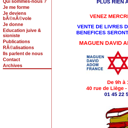
Qui sommes-nous ?
PLUS RIEN A
Je me forme
Je deviens
VENEZ MERCRE
bÃ©nÃ©vole
Je donne
VENTE DE LIVRES 
Education juive &
BENEFICES SERONT
sioniste
Publications
MAGUEN DAVID AD
RÃ©alisations
Ils parlent de nous
Contact
Archives
De 9h à 
40 rue de Liège -
01 45 22 