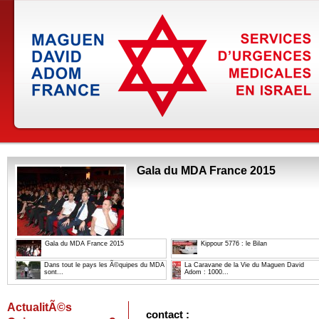
Gala du MDA France 2015
Gala du MDA France 2015
Kippour 5776 : le Bilan
Dans tout le pays les Ã©quipes du MDA
La Caravane de la Vie du Maguen David
sont...
Adom : 1000...
ActualitÃ©s
contact :