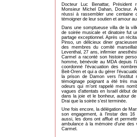
Docteur Luc Benattar, Président r
Monsieur Michel Dahan, Docteur. A
réussi à rassembler une centaine d
témoigner de leur soutien et amour au 
Dans une somptueuse villa de la vill
de soirée musicale et dinatoire fut
partage exceptionnel. Après un récit
Pinso, un délicieux diner gracieus
des membres du comité marseillais
Leventhal, 27 ans, infirmier anesthé
Carmel a raconté son histoire perso
homme, bénévole au MDA depuis l’âg
coordonné l’évacuation des nombreu
Beit-Oren et qui a du gérer l’évacuati
la prison de Damon vers l’institut 
témoignage poignant a été très ma
odeurs qui m’ont rappelé mes nombr
vagues d’attentats en Israël début d
dans la joie et le bonheur, autour d
Drai que la soirée s’est terminée.
Une fois encore, la délégation de Mars
son engagement, à l’instar des 16 
aussi, les dons ont afflué et permettr
ambulance à la mémoire d’une des v
Carmel.