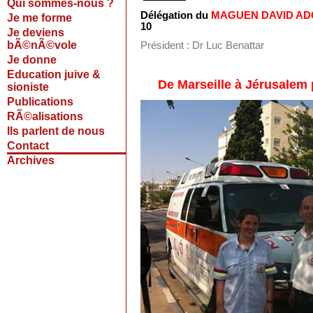
Qui sommes-nous ?
Délégation du
MAGUEN DAVID A
Je me forme
10
Je deviens
bÃ©nÃ©vole
Président : Dr Luc Benattar
Je donne
Education juive &
De Marseille à Jérusalem 
sioniste
Publications
RÃ©alisations
Ils parlent de nous
Contact
Archives