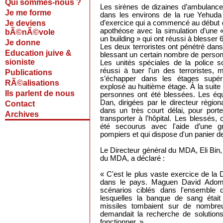
Qui sommes-nous ?
Les sirènes de dizaines d’ambulance
Je me forme
dans les environs de la rue Yehuda H
Je deviens
d’exercice qui a commencé au début d
apothéose avec la simulation d’une « i
bÃ©nÃ©vole
un building » qui ont réussi à blesser 
Je donne
Les deux terroristes ont pénétré dans 
Education juive &
blessant un certain nombre de person
sioniste
Les unités spéciales de la police so
réussi à tuer l'un des terroristes,
Publications
s’échapper dans les étages supérie
RÃ©alisations
explosé au huitième étage. À la suite 
Ils parlent de nous
personnes ont été blessées. Les éq
Dan, dirigées par le directeur régio
Contact
dans un très court délai, pour port
Archives
transporter à l'hôpital. Les blessés, 
été secourus avec l'aide d’une gr
pompiers et qui dispose d'un panier d
Le Directeur général du MDA, Eli Bin, q
du MDA, a déclaré :
« C'est le plus vaste exercice de la
dans le pays. Maguen David Adom
scénarios ciblés dans l'ensemble 
lesquelles la banque de sang était
missiles tombaient sur de nombreu
demandait la recherche de solutions
fonctionner. »