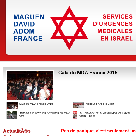
Gala du MDA France 2015
Gala du MDA France 2015
Kippour 5776 : le Bilan
Dans tout le pays les Ã©quipes du MDA
La Caravane de la Vie du Maguen David
sont...
Adom : 1000...
ActualitÃ©s
Pas de panique, c'est seulement un 