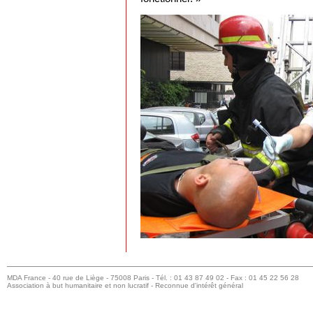
MDA France - 40 rue de Liège - 75008 Paris - Tél. : 01 43 87 49 02 - Fax : 01 45 22 56 28
Association à but humanitaire et non lucratif - Reconnue d'intérêt général