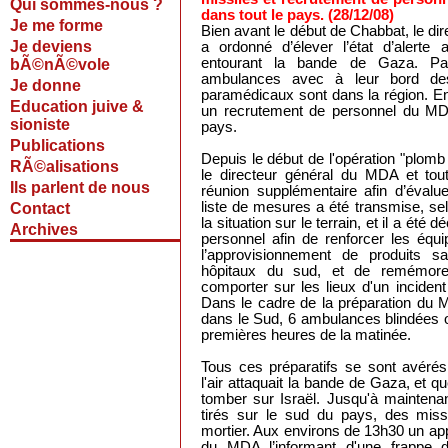
Qui sommes-nous ?
dans tout le pays. (28/12/08)
Je me forme
Bien avant le début de Chabbat, le dir
Je deviens
a ordonné d’élever l’état d’alert
entourant la bande de Gaza. Pa
bÃ©nÃ©vole
ambulances avec à leur bord des
Je donne
paramédicaux sont dans la région. En
Education juive &
un recrutement de personnel du MD
sioniste
pays.
Publications
Depuis le début de l'opération "plom
RÃ©alisations
le directeur général du MDA et tou
Ils parlent de nous
réunion supplémentaire afin d’évalue
liste de mesures a été transmise, se
Contact
la situation sur le terrain, et il a été 
Archives
personnel afin de renforcer les équi
l’approvisionnement de produits sa
hôpitaux du sud, et de remémor
comporter sur les lieux d'un incident
Dans le cadre de la préparation du 
dans le Sud, 6 ambulances blindées 
premières heures de la matinée.
Tous ces préparatifs se sont avérés
l'air attaquait la bande de Gaza, et q
tomber sur Israël. Jusqu'à maintenan
tirés sur le sud du pays, des mis
mortier. Aux environs de 13h30 un app
du MDA l’informant d'une frappe d