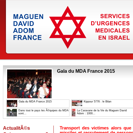
Gala du MDA France 2015
Gala du MDA France 2015
Kippour 5776 : le Bilan
Dans tout le pays les Ã©quipes du MDA
La Caravane de la Vie du Maguen David
sont...
Adom : 1000...
ActualitÃ©s
Transport des victimes alors que 
missiles et recrutement de personn