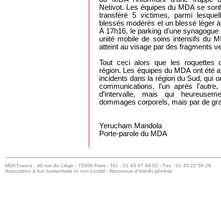
Netivot. Les équipes du MDA se sont p
transféré 5 victimes, parmi lesque
blessés modérés et un blessé léger à
À 17h16, le parking d'une synagogue
unité mobile de soins intensifs du
atteint au visage par des fragments ve
Tout ceci alors que les roquettes c
région. Les équipes du MDA ont été a
incidents dans la région du Sud, qui o
communications, l'un après l'autre
d’intervalle, mais qui heureuse
dommages corporels, mais par de gra
Yerucham Mandola
Porte-parole du MDA
MDA France - 40 rue de Liège - 75008 Paris - Tél. : 01 43 87 49 02 - Fax : 01 45 22 56 28
Association à but humanitaire et non lucratif - Reconnue d'intérêt général