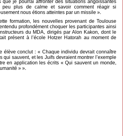
s que je pourrai affronter des situations angoissantes
 peu plus de calme et savoir comment réagir si
usement nous étions atteintes par un missile ».
ette formation, les nouvelles provenant de Toulouse
 entendu profondément choquer les participantes ainsi
instructeurs du MDA, dirigés par Alon Kakon, dont le
tait présent à l’école Hotzer Hatorah au moment de
e élève conclut : « Chaque individu devrait connaître
s qui sauvent, et les Juifs devraient montrer l’exemple
tre en application les écrits « Qui sauvent un monde,
umanité » ».