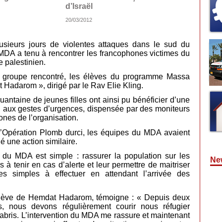
d’Israël
20/03/2012
usieurs jours de violentes attaques dans le sud du
 MDA a tenu à rencontrer les francophones victimes du
e palestinien.
 groupe rencontré, les élèves du programme Massa
 Hadarom », dirigé par le Rav Elie Kling.
antaine de jeunes filles ont ainsi pu bénéficier d’une
n aux gestes d’urgences, dispensée par des moniteurs
nes de l’organisation.
l’Opération Plomb durci, les équipes du MDA avaient
 une action similaire.
if du MDA est simple : rassurer la population sur les
New
 à tenir en cas d’alerte et leur permettre de maitriser
es simples à effectuer en attendant l’arrivée des
lève de Hemdat Hadarom, témoigne : « Depuis deux
, nous devons régulièrement courir nous réfugier
 abris. L’intervention du MDA me rassure et maintenant