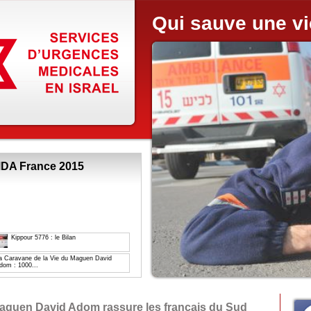
Qui sauve une v
MDA France 2015
Kippour 5776 : le Bilan
a Caravane de la Vie du Maguen David
dom : 1000...
aguen David Adom rassure les français du Sud