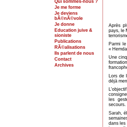
Qui sommes-nous ?
Je me forme
Je deviens
bÃ©nÃ©vole
Je donne
Après pl
Education juive &
pays, le
sioniste
terrorism
Publications
Parmi le
RÃ©alisations
« Hemdat
Ils parlent de nous
Une cinqu
Contact
formatio
Archives
francopho
Lors de 
déjà mené
L’object
consignes
les gest
secours.
Sarah, é
semaines
dans les