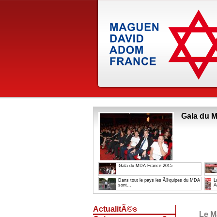
Gala du 
Gala du MDA France 2015
Dans tout le pays les Ã©quipes du MDA
L
sont...
A
ActualitÃ©s
Le M