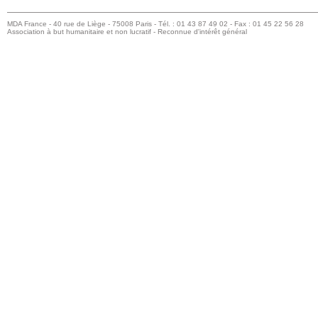
MDA France - 40 rue de Liège - 75008 Paris - Tél. : 01 43 87 49 02 - Fax : 01 45 22 56 28
Association à but humanitaire et non lucratif - Reconnue d'intérêt général