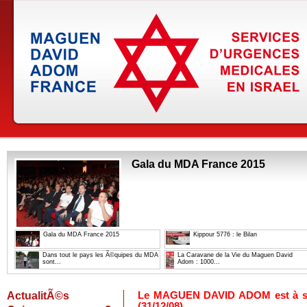
Gala du MDA France 2015
Gala du MDA France 2015
Kippour 5776 : le Bilan
Dans tout le pays les Ã©quipes du MDA
La Caravane de la Vie du Maguen David
sont...
Adom : 1000...
ActualitÃ©s
Le MAGUEN DAVID ADOM est à son
(31/12/08)