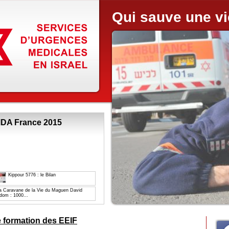
Qui sauve une v
MDA France 2015
Kippour 5776 : le Bilan
a Caravane de la Vie du Maguen David
dom : 1000...
 formation des EEIF