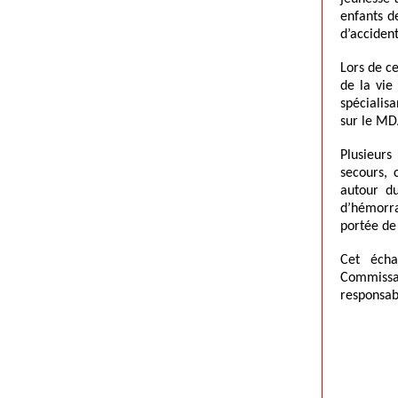
enfants d
d’accident
Lors de c
de la vie
spécialisa
sur le MD
Plusieur
secours, 
autour du
d’hémorra
portée de
Cet écha
Commissai
responsabl