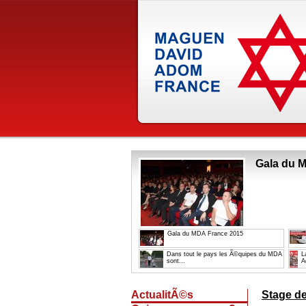
Gala du 
Gala du MDA France 2015
Dans tout le pays les Ã©quipes du MDA
L
sont...
A
ActualitÃ©s
Stage de