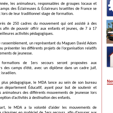
née, les animateurs, responsables de groupes locaux et
camps des Éclaireuses & Éclaireurs Israélites de France se
 lors de leur traditionnel stage de formation.
près de 250 cadres du mouvement qui ont assisté à des
s afin de pouvoir offrir aux enfants et jeunes, de 7 à 17
eilleures activités pédagogiques.
ce rassemblement, un représentant du Maguen David Adom
u présenter les différents projets de l’organisation relatifs
ments de jeunesse.
s formations de 1ers secours seront proposées aux
s des camps d’été, avec un diplôme dans un cadre juif,
 israélien.
New
é plus pédagogique, le MDA lance au sein de son bureau
un département Éducatif, ayant pour but de soutenir et
es animateurs des différents mouvements de jeunesse lors
eption d’activités à destination des enfants.
part, le MDA a la volonté d’aider les mouvements de
à s’équiper en matériel de 1ers secours, afin d’assurer aux