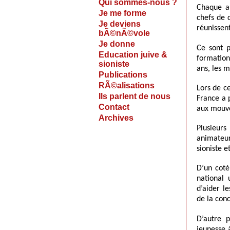
Qui sommes-nous ?
Chaque an
Je me forme
chefs de 
Je deviens
réunissent
bÃ©nÃ©vole
Je donne
Ce sont 
Education juive &
formation
sioniste
ans, les m
Publications
RÃ©alisations
Lors de 
Ils parlent de nous
France a p
Contact
aux mouve
Archives
Plusieur
animateur
sioniste et
D’un cot
national 
d’aider l
de la conc
D’autre 
jeunesse 