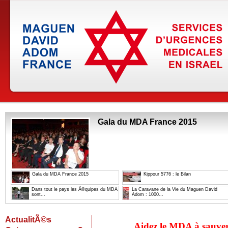
Gala du MDA France 2015
Gala du MDA France 2015
Kippour 5776 : le Bilan
Dans tout le pays les Ã©quipes du MDA
La Caravane de la Vie du Maguen David
sont...
Adom : 1000...
ActualitÃ©s
A
idez le MDA à sauver