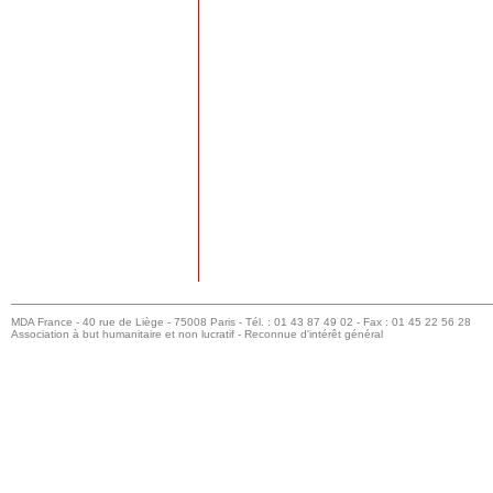
MDA France - 40 rue de Liège - 75008 Paris - Tél. : 01 43 87 49 02 - Fax : 01 45 22 56 28
Association à but humanitaire et non lucratif - Reconnue d'intérêt général