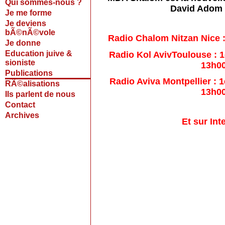
Qui sommes-nous ?
David Adom 
Je me forme
Je deviens
bÃ©nÃ©vole
Radio Chalom Nitzan Nice :
Je donne
Education juive &
Radio Kol AvivToulouse : 1
sioniste
13h0
Publications
Radio Aviva Montpellier : 
RÃ©alisations
13h0
Ils parlent de nous
Contact
Archives
Et sur Int