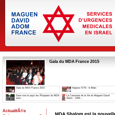
Gala du MDA France 2015
Gala du MDA France 2015
Kippour 5776 : le Bilan
Dans tout le pays les Ã©quipes du MDA
La Caravane de la Vie du Maguen David
sont...
Adom : 1000...
ActualitÃ©s
MDA Shalom est la nouvel