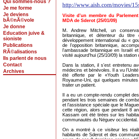
Qui sommes-nous ?
http://www.aish.com/movies/15
Je me forme
Je deviens
Visite d’un membre du Parlement 
bÃ©nÃ©vole
MDA de Sderot (25/01/09)
Je donne
M. Andrew Mitchell, un conserv
Education juive &
britannique, et détenteur du titre
sioniste
développement international du « go
Publications
de l'opposition britannique, accomp
l'ambassade britannique en Israël e
RÃ©alisations
visité aujourd’hui (25/10/09) la stati
Ils parlent de nous
Contact
Dans la station, il s'est entretenu a
médecins et bénévoles. Il a vu l'Unité
Archives
été offerte par le «Youth Lead
Royaume-Uni, qui quelques minutes 
traiter un patient.
Il a eu un compte-rendu complet de
pendant les trois semaines de combat
et l’assistance spéciale que le Mag
cette région, alors que pendant 8 a
Kassam ont été tirées sur les habitan
communautés du Néguev occidental.
On a montré à ce visiteur les réali
habitants de Sderot et des communa