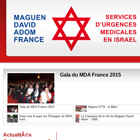
Gala du MDA France 2015
Gala du MDA France 2015
Kippour 5776 : le Bilan
Dans tout le pays les Ã©quipes du MDA
La Caravane de la Vie du Maguen David
sont...
Adom : 1000...
ActualitÃ©s