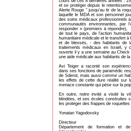
cours de ces 8 dernières années : 15
et se protéger depuis le retentisseme
Alerte Rouge " jusqu'au tir de la ro
laquelle le MDA et son personnel jou
des soins médicaux professionnels à 
communautés environnantes, par l'
responder » (premiers à répondre), l
de tout le pays, de l'action humanitai
humanitaire médicale et le transfert à l
et de blessés, - des habitants de
traitements médicaux en Israël, y
ouverte il y a une semaine au Check 
une aide médicale aux habitants de l
Avi Teiger a raconté son expérienc
dans ses fonctions de paramédic res
de Sderot, mais aussi comme un habita
les effets de cette dure réalité sur 
menace constante qui pèse sur la popul
En outre, notre invité a visité la v
blindées, et ses écoles construites 
les protéger des frappes de roquette
Yonatan Yagodovsky
Directeur
Département de formation et de