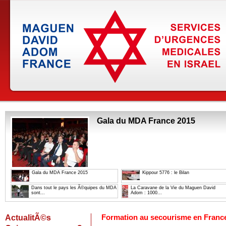
Gala du MDA France 2015
Gala du MDA France 2015
Kippour 5776 : le Bilan
Dans tout le pays les Ã©quipes du MDA
La Caravane de la Vie du Maguen David
sont...
Adom : 1000...
ActualitÃ©s
Formation au secourisme en France