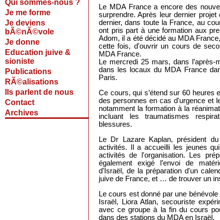
Qui sommes-nous ?
Le MDA France a encore des nouvell
Je me forme
surprendre. Après leur dernier projet 
Je deviens
dernier, dans toute la France, au co
ont pris part à une formation aux p
bÃ©nÃ©vole
Adom, il a été décidé au MDA France, d
Je donne
cette fois, d'ouvrir un cours de se
Education juive &
MDA France.
sioniste
Le mercredi 25 mars, dans l’après-mi
dans les locaux du MDA France dan
Publications
Paris.
RÃ©alisations
Ils parlent de nous
Ce cours, qui s’étend sur 60 heures 
des personnes en cas d'urgence et le
Contact
notamment la formation à la réanimat
Archives
incluant les traumatismes respirat
blessures.
Le Dr Lazare Kaplan, président d
activités. Il a accueilli les jeunes q
activités de l'organisation. Les pré
également exigé l’envoi de matéri
d'Israël, de la préparation d'un cal
juive de France, et … de trouver un in
Le cours est donné par une bénévole
Israël, Liora Atlan, secouriste expé
avec ce groupe à la fin du cours pou
dans des stations du MDA en Israël.